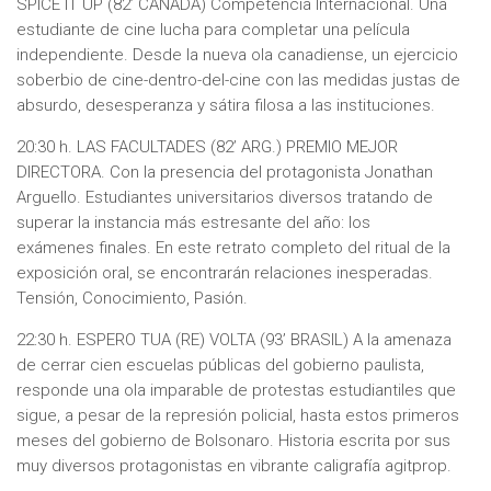
SPICE IT UP (82’ CANADÁ) Competencia Internacional. Una
estudiante de cine lucha para completar una película
independiente. Desde la nueva ola canadiense, un ejercicio
soberbio de cine-dentro-del-cine con las medidas justas de
absurdo, desesperanza y sátira filosa a las instituciones.
20:30 h. LAS FACULTADES (82’ ARG.) PREMIO MEJOR
DIRECTORA. Con la presencia del protagonista Jonathan
Arguello. Estudiantes universitarios diversos tratando de
superar la instancia más estresante del año: los
exámenes finales. En este retrato completo del ritual de la
exposición oral, se encontrarán relaciones inesperadas.
Tensión, Conocimiento, Pasión.
22:30 h. ESPERO TUA (RE) VOLTA (93’ BRASIL) A la amenaza
de cerrar cien escuelas públicas del gobierno paulista,
responde una ola imparable de protestas estudiantiles que
sigue, a pesar de la represión policial, hasta estos primeros
meses del gobierno de Bolsonaro. Historia escrita por sus
muy diversos protagonistas en vibrante caligrafía agitprop.