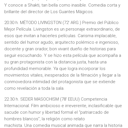
Y conoce a Shakti, tan bella como inasible. Comedia corta y
brillante del director de Los Guantes Mágicos.
20:30 h. MÉTODO LIVINGSTON (72’ ARG.) Premio del Público
Mejor Película. Livingston es un personaje extraordinario, de
esos que invitan a hacerles películas. Carisma implacable,
sentido del humor agudo, arquitecto polémico e ingenioso,
docente y gran orador, bon vivant dueño de historias para
seguir escuchando. Y se hizo esta película que acompaña a
su gran protagonista con la distancia justa, hasta una
profundidad memorable. Ya que logra incorporar los
movimientos vitales, inesperados de la filmación y llegar a la
conmovedora intimidad del protagonista que se extiende
como revelación a toda la sala.
22.30 h. SEDER MASOCHISM (78’ EEUU) Competencia
Internacional. Film ambicioso e irreverente, inclasificable que
sacude con humor y libertad formal el “patriarcado de
hombres blancos”, la religión como relato
machista. Una comedia musical animada que narra la historia