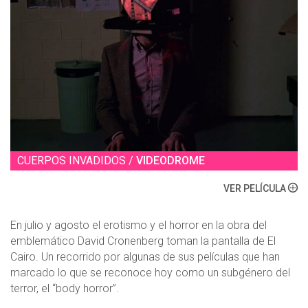
CUERPOS INVADIDOS /
VIDEODROME
VER PELÍCULA
En julio y agosto el erotismo y el horror en la obra del
emblemático David Cronenberg toman la pantalla de El
Cairo. Un recorrido por algunas de sus películas que han
marcado lo que se reconoce hoy como un subgénero del
terror, el “body horror”.