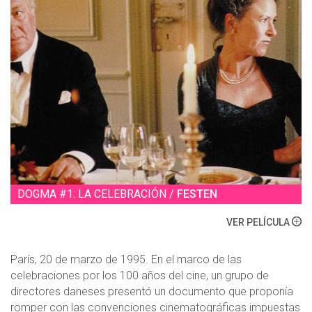
DOGMA #1: LA CELEBRACIÓN /
FESTEN
VER PELÍCULA
París, 20 de marzo de 1995. En el marco de las
celebraciones por los 100 años del cine, un grupo de
directores daneses presentó un documento que proponía
romper con las convenciones cinematográficas impuestas