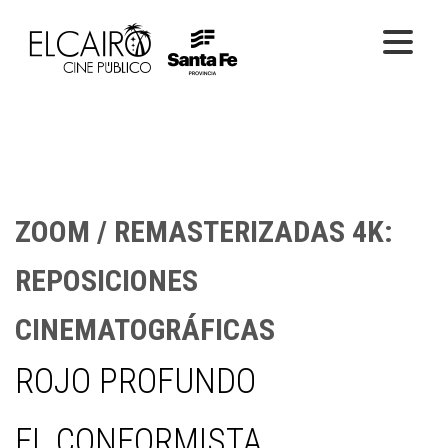
PELÍCULAS ONLINE
PELÍCULAS EN SALA
CICLOS
ZOOM / REMASTERIZADAS 4K:
EL CINE
REPOSICIONES
CINEMATOGRÁFICAS
ROJO PROFUNDO
EL CONFORMISTA