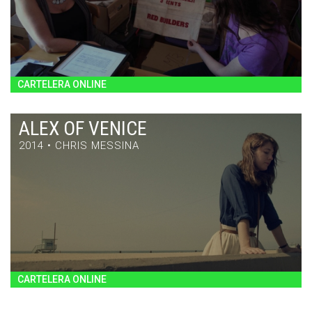
CARTELERA ONLINE
ALEX OF VENICE
2014 • CHRIS MESSINA
ALEX OF VENICE
DRAMA / 86' / ESTADOS UNIDOS / 2014
CARTELERA ONLINE