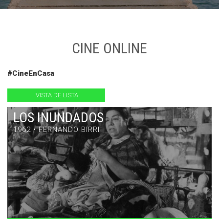
CINE ONLINE
#CineEnCasa
VISTA DE LISTA
LOS INUNDADOS
1962 • FERNANDO BIRRI
LOS INUNDADOS
DOCUMENTAL / 80' / ARGENTINA / 1962