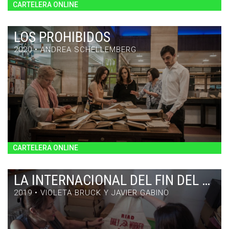
CARTELERA ONLINE
LOS PROHIBIDOS
2020 • ANDREA SCHELLEMBERG
LOS PROHIBIDOS
DOCUMENTAL / 65' / ARGENTINA / 2020
CARTELERA ONLINE
LA INTERNACIONAL DEL FIN DEL MUNDO
2019 • VIOLETA BRUCK Y JAVIER GABINO
LA INTERNACIONAL DEL FIN DEL MUNDO
DOCUMENTAL / 78' / ARGENTINA / 2019