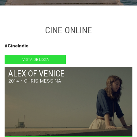
CINE ONLINE
#CineIndie
VISTA DE LISTA
ALEX OF VENICE
2014 • CHRIS MESSINA
ALEX OF VENICE
DRAMA / 86' / ESTADOS UNIDOS / 2014