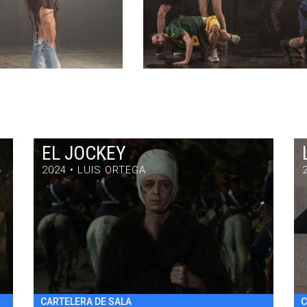
EL JOCKEY
2024 • LUIS ORTEGA
EL JOCKEY
DRAMA / 97' / ARGENTINA / 2024
VIE 31/7 22:30
h
CARTELERA DE SALA
C