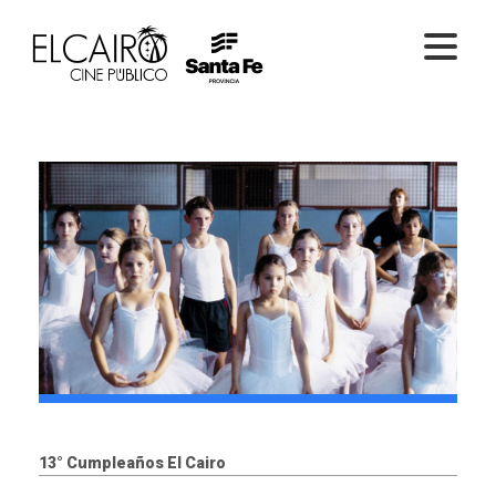
PELÍCULAS ONLINE
PELÍCULAS EN SALA
CICLOS
EL CINE
13° Cumpleaños El Cairo