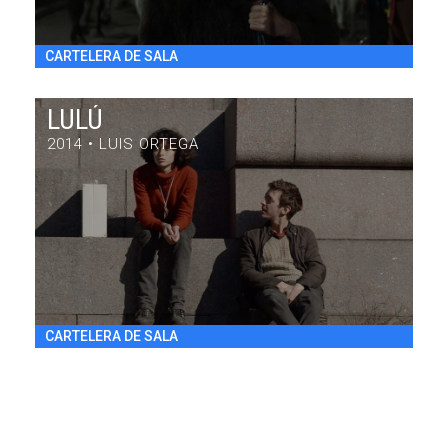
CARTELERA DE SALA
LULÚ
2014 • LUIS ORTEGA
LULÚ
DRAMA / 84' / ARGENTINA / 2014
VIE 31/7 20:30
h
CARTELERA DE SALA