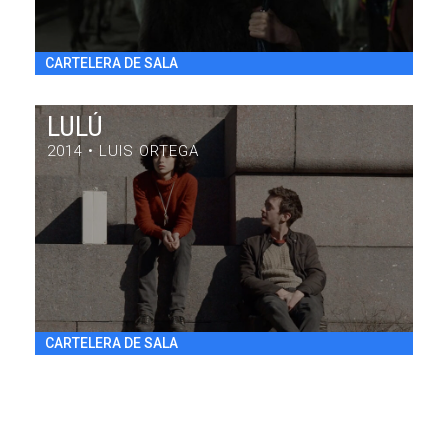
CARTELERA DE SALA
LULÚ
2014 • LUIS ORTEGA
LULÚ
DRAMA / 84' / ARGENTINA / 2014
VIE 31/7 20:30
h
CARTELERA DE SALA