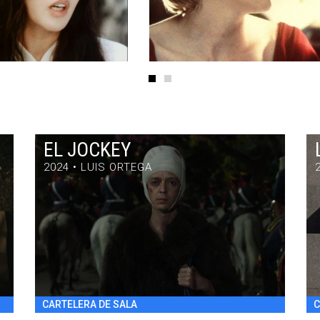
EL JOCKEY
2024 • LUIS ORTEGA
EL JOCKEY
DRAMA / 97' / ARGENTINA / 2024
VIE 31/7 22:30
h
CARTELERA DE SALA
C