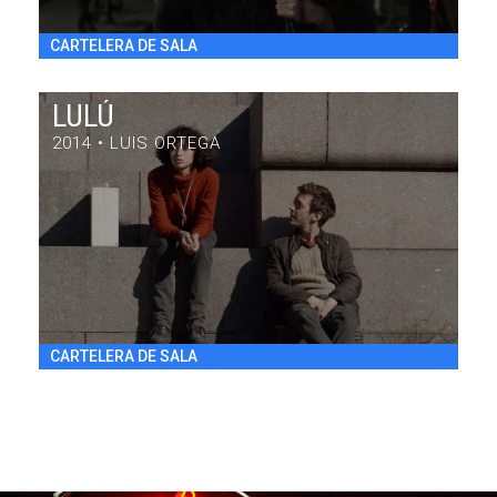
CARTELERA DE SALA
LULÚ
2014 • LUIS ORTEGA
LULÚ
DRAMA / 84' / ARGENTINA / 2014
VIE 31/7 20:30
h
CARTELERA DE SALA