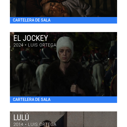
CARTELERA DE SALA
EL JOCKEY
2024 • LUIS ORTEGA
EL JOCKEY
DRAMA / 97' / ARGENTINA / 2024
VIE 31/7 22:30
h
CARTELERA DE SALA
LULÚ
2014 • LUIS ORTEGA
LULÚ