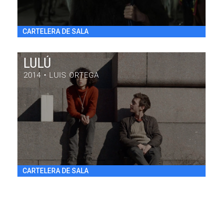
CARTELERA DE SALA
LULÚ
2014 • LUIS ORTEGA
LULÚ
DRAMA / 84' / ARGENTINA / 2014
VIE 31/7 20:30
h
CARTELERA DE SALA