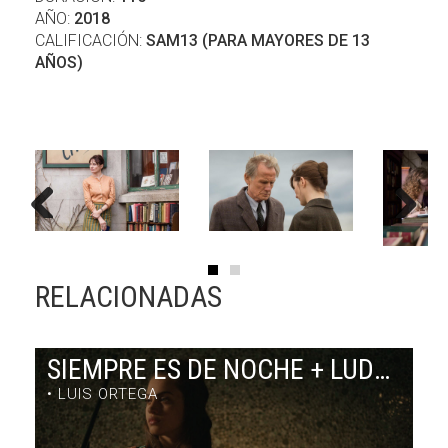
AÑO:
2018
CALIFICACIÓN:
SAM13 (PARA MAYORES DE 13
AÑOS)
Previous
Next
RELACIONADAS
SIEMPRE ES DE NOCHE + LUDMILA EN CUBA
• LUIS ORTEGA
SIEMPRE ES DE NOCHE + LUDMILA EN CUBA
DRAMA / 63' + 7' / ARGENTINA /