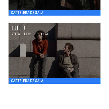
CARTELERA DE SALA
LULÚ
2014 • LUIS ORTEGA
LULÚ
DRAMA / 84' / ARGENTINA / 2014
VIE 31/7 20:30
h
CARTELERA DE SALA