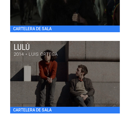
CARTELERA DE SALA
LULÚ
2014 • LUIS ORTEGA
LULÚ
DRAMA / 84' / ARGENTINA / 2014
VIE 31/7 20:30
h
CARTELERA DE SALA