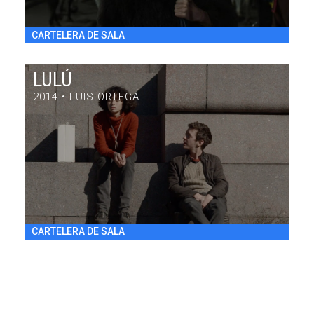
CARTELERA DE SALA
LULÚ
2014 • LUIS ORTEGA
LULÚ
DRAMA / 84' / ARGENTINA / 2014
VIE 31/7 20:30
h
CARTELERA DE SALA