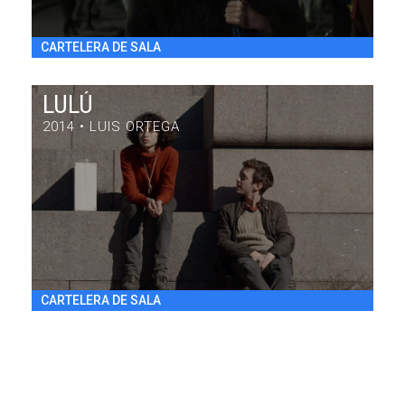
CARTELERA DE SALA
LULÚ
2014 • LUIS ORTEGA
LULÚ
DRAMA / 84' / ARGENTINA / 2014
VIE 31/7 20:30
h
CARTELERA DE SALA