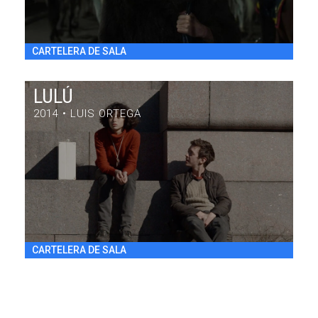
CARTELERA DE SALA
LULÚ
2014 • LUIS ORTEGA
LULÚ
DRAMA / 84' / ARGENTINA / 2014
VIE 31/7 20:30
h
CARTELERA DE SALA