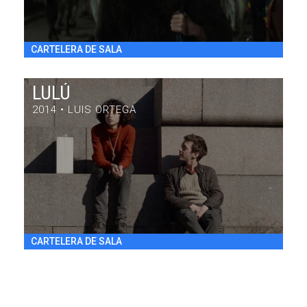
CARTELERA DE SALA
LULÚ
2014 • LUIS ORTEGA
LULÚ
DRAMA / 84' / ARGENTINA / 2014
VIE 31/7 20:30
h
CARTELERA DE SALA