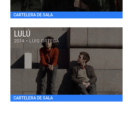
CARTELERA DE SALA
LULÚ
2014 • LUIS ORTEGA
LULÚ
DRAMA / 84' / ARGENTINA / 2014
VIE 31/7 20:30
h
CARTELERA DE SALA