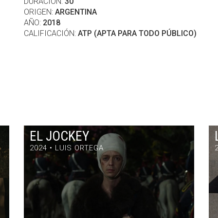
DURACIÓN:
30'
ORIGEN:
ARGENTINA
AÑO:
2018
CALIFICACIÓN:
ATP (APTA PARA TODO PÚBLICO)
EL JOCKEY
2024 • LUIS ORTEGA
EL JOCKEY
DRAMA / 97' / ARGENTINA / 2024
VIE 31/7 22:30
h