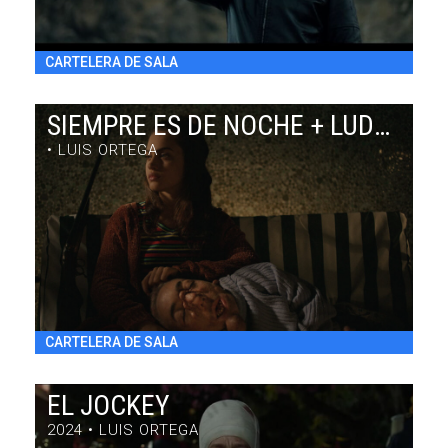
CARTELERA DE SALA
SIEMPRE ES DE NOCHE + LUDMILA EN CUBA
• LUIS ORTEGA
SIEMPRE ES DE NOCHE + LUDMILA EN CUBA
DRAMA / 63' + 7' / ARGENTINA /
SÁB 1/8 18:00
h
- DOM 2/8 22:30
h
- VIE 7/8 22:30
h
CARTELERA DE SALA
EL JOCKEY
2024 • LUIS ORTEGA
EL JOCKEY