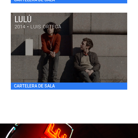
LULÚ
2014 • LUIS ORTEGA
LULÚ
DRAMA / 84' / ARGENTINA / 2014
VIE 31/7 20:30
h
CARTELERA DE SALA