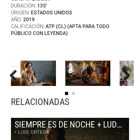
DURACIÓN:
135'
ORIGEN:
ESTADOS UNIDOS
AÑO:
2019
CALIFICACIÓN:
ATP (CL) (APTA PARA TODO
PÚBLICO CON LEYENDA)
Previous
Next
RELACIONADAS
SIEMPRE ES DE NOCHE + LUDMILA EN CUBA
• LUIS ORTEGA
SIEMPRE ES DE NOCHE + LUDMILA EN CUBA