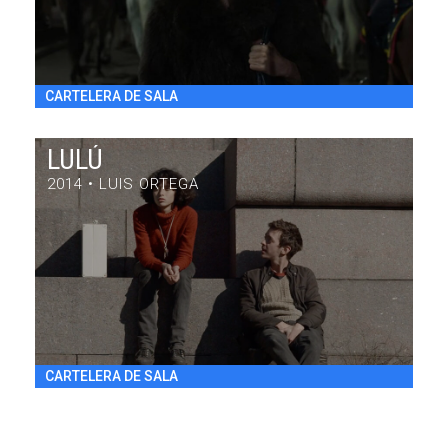
CARTELERA DE SALA
LULÚ
2014 • LUIS ORTEGA
LULÚ
DRAMA / 84' / ARGENTINA / 2014
VIE 31/7 20:30
h
CARTELERA DE SALA