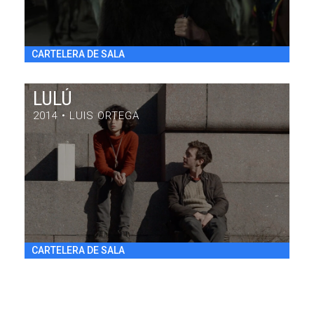
CARTELERA DE SALA
LULÚ
2014 • LUIS ORTEGA
LULÚ
DRAMA / 84' / ARGENTINA / 2014
VIE 31/7 20:30
h
CARTELERA DE SALA