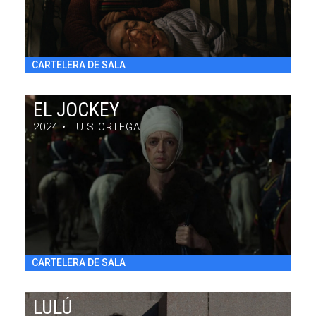
CARTELERA DE SALA
EL JOCKEY
2024 • LUIS ORTEGA
EL JOCKEY
DRAMA / 97' / ARGENTINA / 2024
VIE 31/7 22:30
h
CARTELERA DE SALA
LULÚ