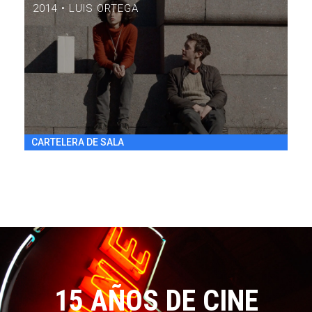
2014 • LUIS ORTEGA
LULÚ
DRAMA / 84' / ARGENTINA / 2014
VIE 31/7 20:30
h
CARTELERA DE SALA
15 AÑOS DE CINE