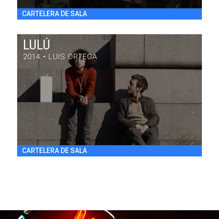
CARTELERA DE SALA
LULÚ
2014 • LUIS ORTEGA
LULÚ
DRAMA / 84' / ARGENTINA / 2014
VIE 31/7 20:30
h
CARTELERA DE SALA