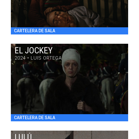
CARTELERA DE SALA
EL JOCKEY
2024 • LUIS ORTEGA
EL JOCKEY
DRAMA / 97' / ARGENTINA / 2024
VIE 31/7 22:30
h
CARTELERA DE SALA
LULÚ