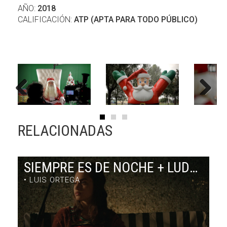
AÑO:
2018
CALIFICACIÓN:
ATP (APTA PARA TODO PÚBLICO)
Previous
Next
RELACIONADAS
SIEMPRE ES DE NOCHE + LUDMILA EN CUBA
• LUIS ORTEGA
SIEMPRE ES DE NOCHE + LUDMILA EN CUBA
DRAMA / 63' + 7' / ARGENTINA /
SÁB 1/8 18:00
h
- DOM 2/8 22:30
h
- VIE 7/8 22:30
h