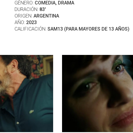
GÉNERO:
COMEDIA, DRAMA
DURACIÓN:
83'
ORIGEN:
ARGENTINA
AÑO:
2023
CALIFICACIÓN:
SAM13 (PARA MAYORES DE 13 AÑOS)