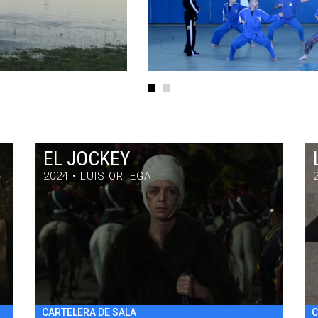
EL JOCKEY
2024 • LUIS ORTEGA
EL JOCKEY
DRAMA / 97' / ARGENTINA / 2024
VIE 31/7 22:30
h
CARTELERA DE SALA
C