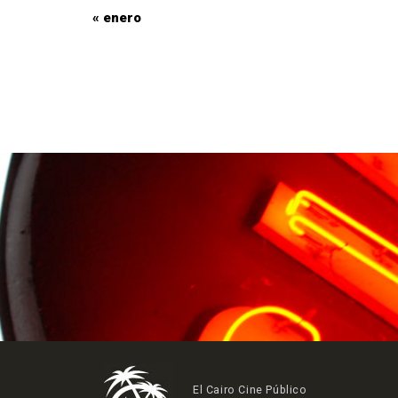
«
enero
Navegación
en
calendario
mensual
El Cairo Cine Público