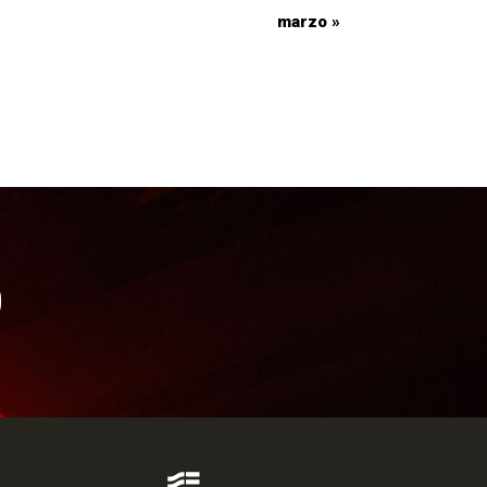
marzo
»
O