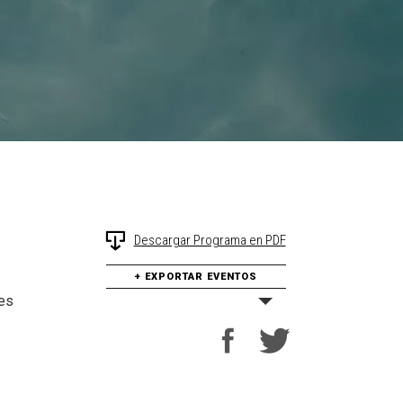
Descargar Programa en PDF
VER COMO
nt
+ EXPORTAR EVENTOS
ws
es
igation